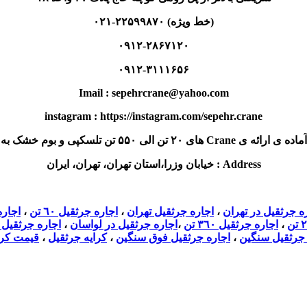
(خط ویژه) ۲۲۵۹۹۸۷۰-۰۲۱
۰۹۱۲-۲۸۶۷۱۲۰
۰۹۱۲-۳۱۱۱۶۵۶
Imail : sepehrcrane@yahoo.com
instagram : https://instagram.com/sepehr.crane
وم خشک به صورت روزانه و ماهانه می باشد.
Address : خیابان وزرا،استان تهران، تهران، ایران
ه جرثقيل در تهران
،
اجاره جرثقيل تهران
،
اجاره جرثقيل ٦٠ تن
،
اجاره 
،
اجاره جرثقيل ٣٦٠ تن
،
اجاره جرثقيل در لواسان
،
اجاره جرثقيل
 جرثقيل سنگين
،
اجاره جرثقيل فوق سنگين
،
كرايه جرثقيل
،
قيمت كرا