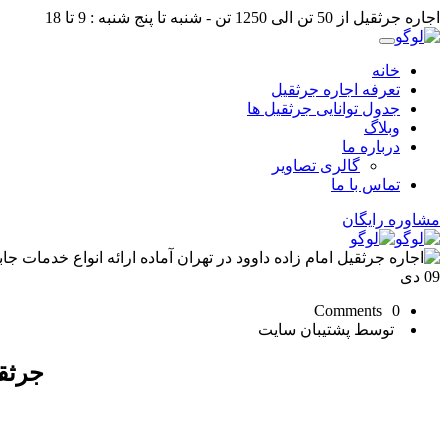
اجاره جرثقیل از 50 تن الی 1250 تن - شنبه تا پنج شنبه : 9 تا 18
خانه
تعرفه اجاره جرثقیل
جدول توانایی جرثقیل ها
وبلاگ
درباره ما
گالری تصاویر
تماس با ما
مشاوره رایگان
09
دی
0 Comments
توسط پشتیبان سایت
جرثق