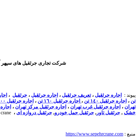
شرکت تجاری جرثقیل های سپهر آماده ی ارائه ی Crane های ۲۰ تن الی ۵۵۰ تن تلسکپی و ب
پیوند :
اجاره جرثقیل
،
تعریف جرثقیل
،
اجاره جرثقیل
،
جرثقیل
،
اجار
تن
،
اجاره جرثقيل ١٤٠ تن
،
اجاره جرثقيل ١٦٠ تن
،
اجاره جرثقيل ٢٠٠ تن
تهران
،
اجاره جرثقيل غرب تهران
،
اجاره جرثقيل مركز تهران
،
اجاره
خشک
,
جرثقیل تاور
,
جرثقیل حمل خودرو
,
جرثقیل دروازه ای
،
crane
منبع :
https://www.sepehrcrane.com