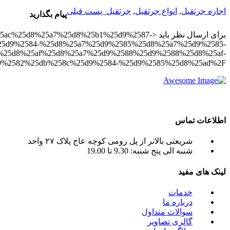
اجاره جرثقیل
,
انواع جرثقیل
,
جرثقیل
پست قبلی
پیام بگذارید
برای ارسال نظر باید <25a7%25d8%25b1%25d9%2587
5d9%2584-%25d8%25a7%25d9%2585%25d8%25a7%25d9%2585-
%25d8%25af%25d8%25a7%25d9%2588%25d9%2588%25d8%25af-
25d8%25ab%25d9%2582%25db%258c%25d9%2584-%25d9%2585%25d8%25ad%2F
crane tadano , crane terex ) به صورت اجاره جرثقیل روزانه و ماهانه به شما عزیزان می باشد.
اطلاعات تماس
شریعتی بالاتر از پل رومی کوچه عاج پلاک ۲۷ واحد
شنبه الی پنج شنبه: 9.30 تا 19.00
لینک های مفید
خدمات
درباره ما
سوالات متداول
گالری تصاویر