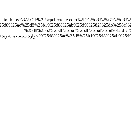
rect_to=https%3A%2F%2Fsepehrcrane.com%2F%25d8%25a7%25d8%25ac%25d8%
25d8%25ac%25d8%25b1%25d8%25ab%25d9%2582%25db%258c%2
%25d8%25b2%25d8%25a7%25d8%25af%25d9%2587-
%25d8%25ac%25d8%25b1%”>وارد سیستم شوید</a>.