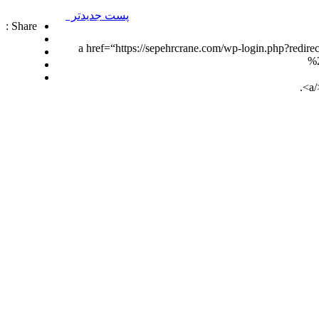
پست جدیدتر
Share :
a href=“https://sepehrcrane.com/wp-login.php?redi-
%
شرکت تجاری جرثقیل سپهر با بهره گیری از پرسنلی مجرب و فنی و دارای ایزو و استاندار های لازم و همچنین دستگاه های روز دنیا ، آماده اجاره بهترین جرثقیل ها ( crane grove , crane kato , crane liebherr ,