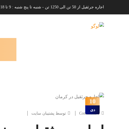
اجاره جرثقیل از 50 تن الی 1250 تن - شنبه تا پنج شنبه : 9 تا 18
10
دی
0 Comments
توسط پشتیبان سایت