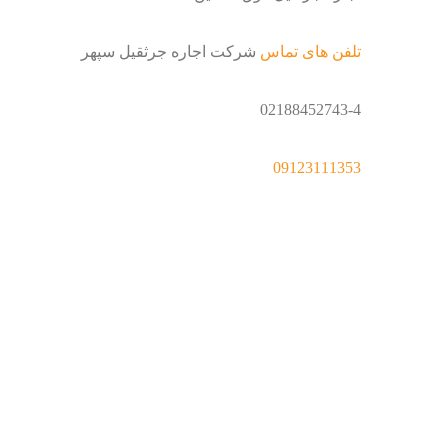
تلفن های تماس
شرکت اجاره جرثقیل سپهر
02188452743-4
09123111353