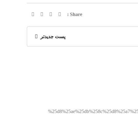
Share :
پست جدیدتر
%25d8%25ae%25db%258c%25d8%25a7%25