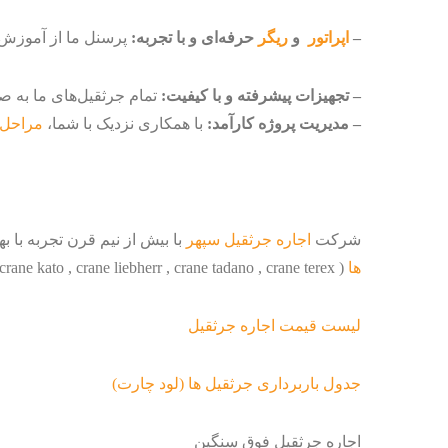
–
اپراتور
و
ریگر
حرفه‌ای و با تجربه:
پرسنل ما از آموزش‌ها
– تجهیزات پیشرفته و با کیفیت:
تمام جرثقیل‌های ما به
– مدیریت پروژه کارآمد:
با همکاری نزدیک با شما،
مراحل 
شرکت
اجاره جرثقیل سپهر
با بیش از نیم قرن تجربه با ب
ها
( crane grove , crane kato , crane liebherr , crane tadano , crane terex ) در تناژ های 3 تن الی 1250 تن به صورت اجاره جرثقیل روزانه و ماهانه به شما متقاضیان عزیز می باشد.
لیست قیمت اجاره جرثقیل
جدول باربرداری جرثقیل ها (لود چارت)
اجاره جرثقیل فوق سنگین