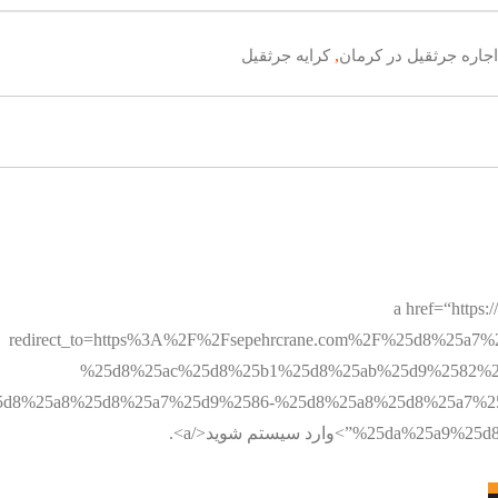
,
اجاره جرثقیل در کرمان
کرایه جرثقیل
a href=“https://sep?
redirect_to=https%3A%2F%2Fsepehrcrane.com%2F%25d8%25a
%25d8%25ac%25d8%25b1%25d8%25ab%25d9%2582%2
d8%25a8%25d8%25a7%25d9%2586-%25d8%25a8%25d8%25a7%2
وارد سیستم شوید</a>.