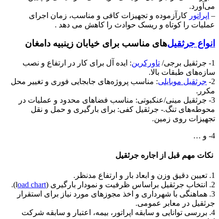
می‌آورد.
–
اپراتور
کارآزموده و تجهیزات کافی و مناسب، زمان اجرای
عملیات را کوتاه و ریسک حوادث را کاهش می دهد .
انواع جرثقیل‌
های مناسب برای خیابان زینبیه دامغان
1- جرثقیل برجی/
تاورکرین
: ایده آل برای کار در ارتفاع و نصب
سازه‌های طبقات بالا.
2-
جرثقیل موبایلی
: مناسب پروژه‌های جابجایی فوری و تغییر محل
مکرر.
3- جرثقیل مینی/عنکبوتی: مناسب فضاهای محدود و عملیات در
محوطه‌های تنگ.- جرثقیل کفی: برای بارگیری و حمل و نقل
تجهیزات روی زمین.
4- و …
نکات مهم قبل از اجاره جرثقیل
1. تعیین دقیق وزن و ابعاد بار و ارتفاع مدنظر.
2. انتخاب جرثقیل براساس ظرفیت و نمودار بارگیری (l
oad chart
).
3. هماهنگی با شهرداری و اخذ مجوزهای مورد نیاز برای استقرار
جرثقیل در معابر عمومی.
4. بررسی توانایی و سابقه اپراتور، بیمه، اعتبار و سابقه شرکت