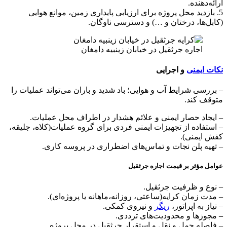
ارائه‌دهنده.
5. بازدید محل پروژه برای ارزیابی پایداری زمین، موانع هوایی
(کابل‌ها، درختان و …) و دسترسی ناوگان.
اجاره جرثقیل در خیابان زینبیه دامغان
نکات ایمنی
و اجرایی
– بررسی شرایط آب و هوایی؛ باد شدید و باران می‌تواند عملیات را
متوقف کند.
– ایجاد حصار ایمنی و علائم هشدار در اطراف محل عملیات.
– استفاده از تجهیزات ایمنی فردی برای گروه عملیات(کلاه، جلیقه،
کفش ایمنی).
– تهیه پلن نجات و تماس‌های اضطراری در پروسه کاری.
عوامل مؤثر بر قیمت اجاره جرثقیل
– نوع و ظرفیت جرثقیل.
– مدت زمان کرایه(ساعتی، روزانه،ماهانه یا پروژه‌ای).
– نیاز به اپراتور،
ریگر
و نیروی کمکی.
– مجوزها و محدودیت‌های ترددی.
– فاصله حمل و نقل و استقرار جرثقیل در محل پروژه.