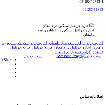
02188452743-4
09123111353
اجاره جرثقیل سنگین در خیابان زینبیه
دامغان
اجاره جرثقیل
,
اجاره جرثقیل دامغان
,
اجاره جرثقیل در خیابان زینبیه
دامغان
,
اجاره جرثقیل در دامغان
,
کرایه جرثقیل
,
کرایه جرثقیل
دامغان
,
کرایه جرثقیل در دامغان
پست قبلی
پست جدیدتر
Share :
شرکت تجاری جرثقیل سپهر
با بهره گیری از پرسنلی مجرب و فنی و دارای ایزو و
استاندار های لازم و همچنین دستگاه های روز دنیا ،
آماده اجاره بهترین جرثقیل ها ( crane grove , crane
kato , crane liebherr , crane tadano , crane terex )
به صورت اجاره جرثقیل روزانه و ماهانه به شما
عزیزان می باشد.
اطلاعات تماس