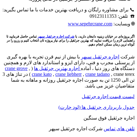
📞 برای مشاوره رایگان و دریافت بهترین خدمات با ما تماس بگیرید:
☎️ تلفن: 09123111353
🌐 وبسایت:
www.sepehrcrane.com
اگر پروژه‌ای در خیابان زینبیه دامغان دارید، با
شرکت اجاره جرثقیل سپهر
تماس حاصل فرمایید تا
راهنمایی لازم را دریافت نمایید که بهترین جرثقیل را برای نیاز پروژه تان انتخاب کنیم و رزرو را در
کوتاه ترین زمان ممکن انجام دهیم.
شرکت
اجاره جرثقیل سپهر
با بیش از نیم قرن تجربه با بهره گیری
از پرسنلی مجرب و فنی، دارای ایزو و استاندارد های لازم و همچنین
دستگاه های روز دنیا ، آماده
اجاره بهترین جرثقیل ها
(
,
crane grove
crane tadano
,
crane liebherr
,
crane kato
, crane terex ) در تناژ های 3
تن الی 1250 تن به صورت اجاره جرثقیل روزانه و ماهانه به شما
متقاضیان عزیز می باشد.
لیست قیمت اجاره جرثقیل
جدول باربرداری جرثقیل ها (لود چارت)
اجاره جرثقیل فوق سنگین
تلفن های تماس
شرکت اجاره جرثقیل سپهر