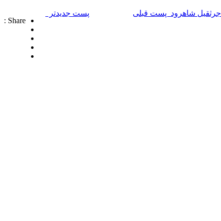
جرثقیل شاهرود
پست قبلی
پست جدیدتر
Share :
شرکت تجاری جرثقیل سپهر با بهره گیری از پرسنلی مجرب و فنی و دارای ایزو و استاندار های لازم و همچنین دستگاه های روز دنیا ، آماده اجاره بهترین جرثقیل ها ( crane grove , crane kato ,