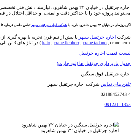
اجاره جرثقیل در خیابان ۲۲ بهمن شاهرود، نیازمند دانش فنی تخصصی، تجهیزات مناسب و هماهنگی دقیق با مقررات شهری می باشد. با انتخاب یک
می‌توانید پروژه خود را با حداکثر دقت و ایمنی، و حداقل اختلال در 
اگر پروژه‌ای در خیابان ۲۲ بهمن شاهرود دارید، با
شرکت اجاره جرثقیل سپهر
تماس حاصل فرمایید تا راه
شرکت
اجاره جرثقیل سپهر
با بیش از نیم قرن تجربه با بهره گیری از 
, crane terex ) در تناژ های 3 تن الی 1250 تن به صورت اجاره جرثقیل روزانه و ماهانه به شما متقاضیان عزیز می باشد.
crane tadano
,
crane liebherr
,
kato
لیست قیمت اجاره جرثقیل
جدول باربرداری جرثقیل ها (لود چارت)
اجاره جرثقیل فوق سنگین
تلفن های تماس
شرکت اجاره جرثقیل سپهر
02188452743-4
09123111353
اجاره جرثقیل در خیابان ۲۲ بهمن شاهرود