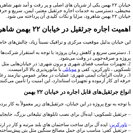
خیابان ۲۲ بهمن یکی از شریان های اصلی و پر رفت و آمد شهر
محیطی، دسترسی به خدمات اجاره جرثقیل معتبر، ایمن، سریع و حرفه‌
خیابان ۲۲ بهمن شاهرود، مزایا و نکات کلیدی آن پرداخته می شود.
اهمیت اجاره جرثقیل در خیابان ۲۲ بهمن شاهرود
این خیابان بدلیل موقعیت مرکزی و ترافیک نسبتاً زیاد، چالش‌های خاص
1. دسترسی سریع و کاهش زمان پروژه: با توجه به استقرار شرکت‌ه
پروژه و صرفه‌جویی در وقت می‌شود.
تلسکوپی ، تاورکرین، کفی و
موبایلی
با مانورپذیری بالا الزامیست.
3. رعایت الزامات ایمنی شهری: عملیات در معابر عمومی نیازمند رع
حرفه ای کار آزموده و تجهیزات استاندارد، این امنیت را تأمین می‌کنند.
انواع جرثقیل‌های قابل اجاره در خیابان ۲۲ بهمن
با توجه به نوع پروژه در این خیابان، جرثقیل‌های زیر معمولاً به کار برد
– جرثقیل تلسکوپی: ایده‌آل برای نصب تابلوهای تبلیغاتی بزرگ، جاب
–
تاورکرین
: ایده آل برای ساخت ساختمان های بلند مرتبه و کار در ارت
– جرثقیل کفی: مناسب برای حمل مصالح سنگین مثل بتن پیش‌ساخته، آ