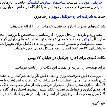
–
جرثقیل موبایل
: مناسب
ساختمان سازی
،
لیفتینگ
، جابجایی بارهای 
– جرثقیل سقفی (در صورت وجود سوله یا کارگاه در حاشیه خیابان): بر
خدمات
شرکت اجاره جرثقیل سپهر
در شاهرود
شرکت‌های مجرب اجاره جرثقیل، خدمات زیر را ارائه می‌دهند:
– مشاوره و بازدید از محل پروژه: کارشناسان متخصص با بررسی محل پ
– ارسال
اپراتور
مجرب: کلیه ی عملیات توسط اپراتورهای دارای گواهینا
– بیمه مسئولیت و تضمین ایمنی: پوشش بیمه‌ای کامل برای تجهیزات
– پشتیبانی ۲۴ ساعته: امکان رفع مشکل فوری حین عملیات.
نکات کلیدی برای اجاره جرثقیل در خیابان ۲۲ بهمن
برای بهینه‌سازی هزینه و ایمنی، این نکات را رعایت فرمایید:
1. بررسی دقیق ظرفیت: وزن و ابعاد دقیق بار را به شرکت ارائه دهنده شرح دهید تا جرثقیل با ظرفیت متناسب با پروژه انتخاب شود.
2. برنامه‌ریزی زمانی: عملیات را در ساعات کم‌ رفت و آمد (شب یا ساعات اولیه صبح) برنامه‌ریزی کنید تا اختلال ترافیکی و هزینه‌ها کمتر شود.
3. آماده‌سازی محل: محل استقرار جرثقیل باید از نظر مقاومت خاک و فضای کافی برای باز کردن پایه‌ها (اوت ریگر) بررسی شود.
4. علائم‌گذاری و حفاظت: نصب علائم هشداردهنده، استفاده از گارد ترافیک و هماهنگی با پلیس برای هدایت ترافیک در زمان عملیات الزامیست.
5. کنترل وضعیت آب و هوایی: از انجام عملیات در شرایط باد شدید یا بارندگی خودداری فرمایید.
نتیجه‌گیری