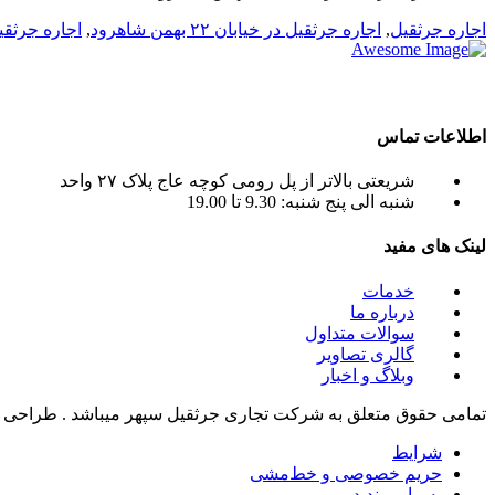
اجاره جرثقیل
,
اجاره جرثقیل در خیابان ۲۲ بهمن شاهرود
,
اجاره جرثقی
crane liebherr , crane tadano , crane terex ) به صورت اجاره جرثقیل روزانه و ماهانه به شما عزیزان می باشد.
اطلاعات تماس
شریعتی بالاتر از پل رومی کوچه عاج پلاک ۲۷ واحد
شنبه الی پنج شنبه: 9.30 تا 19.00
لینک های مفید
خدمات
درباره ما
سوالات متداول
گالری تصاویر
وبلاگ و اخبار
تمامی حقوق متعلق به شرکت تجاری جرثقیل سپهر میباشد . طراحی 
شرایط
حریم خصوصی و خط‌مشی
به ما بپیوندید