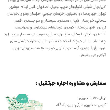
آذربایجان شرقی، آذربایجان غربی، اردبیل، اصفهان، البرز، ایلام، بوشهر،
تهران، چهارمحال و بختیاری، خراسان جنوبي، خراسان رضوی ،خراسان
شمالی، خوزستان، زنجان، سمنان، سیستان و بلوچستان ، فارس،
قزوین ، قم، کردستان، كرمان، كرمانشاه، کهگیلویه و بویراحمد،
گلستان، گيلان، لرستان، مازنداران، مركزي، هرمزگان، همدان و يزد. ) و
چه در شهر های کوچک اماده خدمت رسانی و اجاره جرثقیل های
مورد نیاز با بهترین قیمت و بالاترین کیفیت به هم میهنان عزیز و
گرامی می باشیم .
سفارش و مشاوره اجاره جرثقیل :
تهران دفتر مطهری :
آدرس : مطهری شرقی روبرو باشگاه