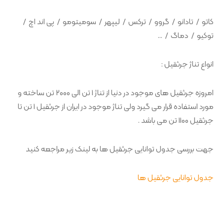
کاتو / تادانو / گروو / ترکس / لیپهر / سومیتومو / پی اند اچ /
توکیو / دماگ / …
انواع تناژ جرثقیل :
امروزه جرثقیل های موجود در دنیا از تناژ 1 تن الی 2000 تن ساخته و
مورد استفاده قرار می گیرد ولی تناژ موجود در ایران از جرثقیل 1 تن تا
جرثقیل 1100 تن می باشد .
جهت بررسی جدول توانایی جرثقیل ها به لینک زیر مراجعه کنید
جدول توانایی جرثقیل ها