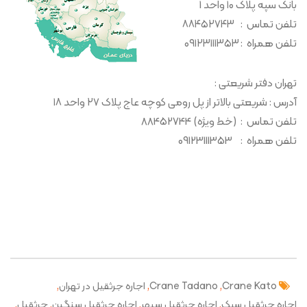
بانک سپه پلاک ۱۰ واحد 1
تلفن تماس : ۸۸۴۵۲۷۴۳
تلفن همراه : ۰۹۱۲۳۱۱۱۳۵۳
تهران دفتر شریعتی :
آدرس : شریعتی بالاتر از پل رومی کوچه عاج پلاک ۲۷ واحد ۱۸
تلفن تماس : (خط ویژه) 88452744
تلفن همراه : 09123111353
,
,
,
Crane Kato
Crane Tadano
اجاره جرثقیل در تهران
,
,
,
,
اجاره جرثقیل سبک
اجاره جرثقیل سپهر
اجاره جرثقیل سنگین
جرثقیل