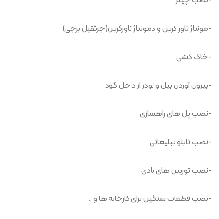
-نصب چیلر
-مونتاژ تاور کرین و دمونتاژ تاورکرین(جرثقیل برجی)
-خاک کشی
-بیرون آوردن بیل و لودر از داخل گود
-نصب پل های راهسازی
-نصب تابلو تبلیغاتی
-نصب توربین های بادی
-نصب قطعات سنگین برای کارخانه ها و …