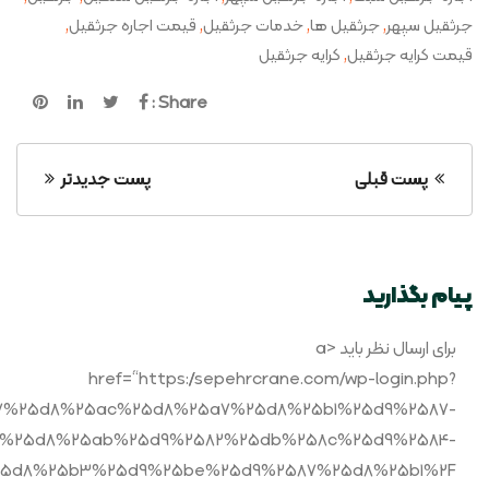
,
,
,
,
جرثقیل سپهر
جرثقیل ها
خدمات جرثقیل
قیمت اجاره جرثقیل
,
قیمت کرایه جرثقیل
کرایه جرثقیل
Share :
پست قبلی
پست جدیدتر
پیام بگذارید
برای ارسال نظر باید <a
href=“https://sepehrcrane.com/wp-login.php?
5a7%25d8%25ac%25d8%25a7%25d8%25b1%25d9%2587-
1%25d8%25ab%25d9%2582%25db%258c%25d9%2584-