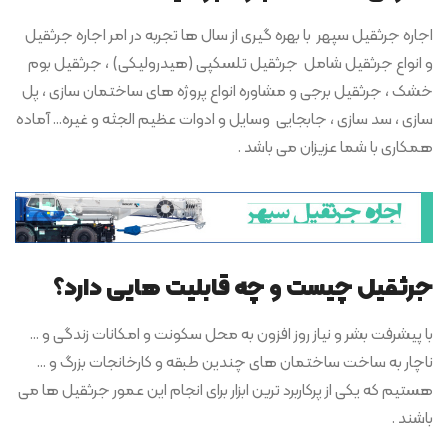
اجاره جرثقیل سپهر با بهره گیری از سال ها تجربه در امر اجاره جرثقیل
و انواع جرثقیل شامل جرثقیل تلسکپی (هیدرولیکی) ، جرثقیل بوم
خشک ، جرثقیل برجی و مشاوره انواع پروژه های ساختمان سازی ، پل
سازی ، سد سازی ، جابجایی وسایل و ادوات عظیم الجثه و غیره… آماده
همکاری با شما عزیزان می باشد .
جرثقیل چیست و چه قابلیت هایی دارد؟
با پیشرفت بشر و نیاز روز افزون به محل سکونت و امکانات زندگی و …
ناچار به ساخت ساختمان های چندین طبقه و کارخانجات بزرگ و …
هستیم که یکی از پرکاربرد ترین ابزار برای انجام این عمور جرثقیل ها می
باشند .