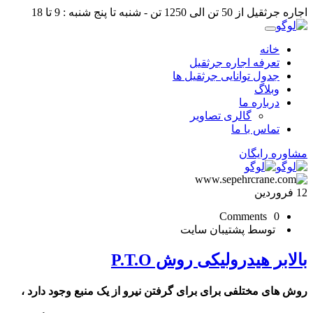
اجاره جرثقیل از 50 تن الی 1250 تن - شنبه تا پنج شنبه : 9 تا 18
خانه
تعرفه اجاره جرثقیل
جدول توانایی جرثقیل ها
وبلاگ
درباره ما
گالری تصاویر
تماس با ما
مشاوره رایگان
12
فروردین
0 Comments
توسط پشتیبان سایت
بالابر هیدرولیکی روش P.T.O
روش های مختلفی برای برای گرفتن نیرو از یک منبع وجود دارد ،