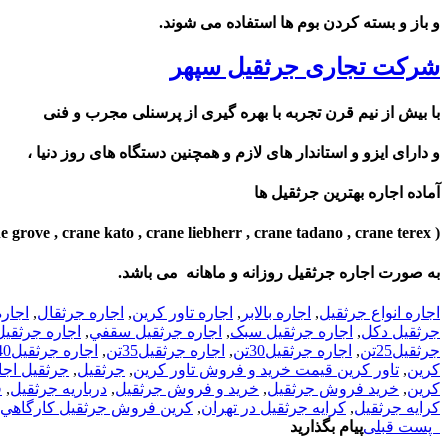
و باز و بسته کردن بوم ها استفاده می شوند.
شرکت تجاری جرثقیل سپهر
با بیش از نیم قرن تجربه با بهره گیری از پرسنلی مجرب و فنی
و دارای ایزو و استاندار های لازم و همچنین دستگاه های روز دنیا ،
آماده اجاره بهترین جرثقیل ها
( crane grove , crane kato , crane liebherr , crane tadano , crane terex )
به صورت اجاره جرثقیل روزانه و ماهانه می باشد.
اجاره انواع جرثقيل
,
اجاره بالابر
,
اجاره تاور کرين
,
اجاره جرثقال
,
اجار
جرثقيل دکل
,
اجاره جرثقيل سبک
,
اجاره جرثقيل سقفي
,
اجاره جرثقي
جرثقيل25تن
,
اجاره جرثقيل30تن
,
اجاره جرثقيل35تن
,
اجاره جرثقيل40تن
کرين
,
تاور کرين قيمت خريد و فروش تاور کرين
,
جرثقيل
,
جرثقيل اجا
كرين
,
خريد فروش جرثقيل
,
خريد و فروش جرثقيل
,
درباريه جرثقيل
,
ف
کرايه جرثقيل
,
کرايه جرثقيل در تهران
,
کرين فروش جرثقيل کارگاهي
پست قبلی
پیام بگذارید