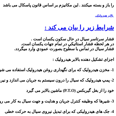
را باز و بسته میکنند . این مکانیزم بر اساس قانون پاسکال می باشد
بالابر هیدرولیکی
شرایط زیر را بیان می کند :
فشار سرتاسر سيال در حال سکون يکسان است .
در هر لحظه فشار استاتيکي در تمام جهات يکسان است.
فشار سيال در تماس با سطوح بصورت عمودي وارد ميگردد.
اجزای تشکیل دهنده بالابر هیدرولیک :
1- مخزن هیدرولیک که برای نگهداری روغن هیدرولیک استفاده می شود .
2- پمپ هیدرولیک که سیال را درون سیستم به جریان می اندازد و نیروی
خود را از بغل گیربکس (P.T.O) ماشین بالابر می گیرد
3- شیرها که وظیفه کنترل جریان و هدایت و جهت سیال به کار می روند
4- جک های هیدرولیکی که برای تبدیل نیروی سیال به حرکت خطی