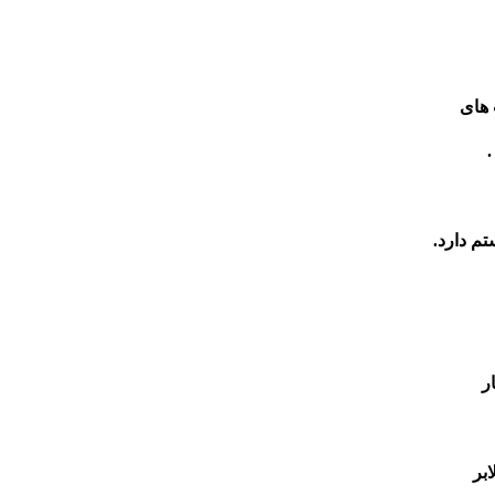
 های
تم دارد.
ر
بر