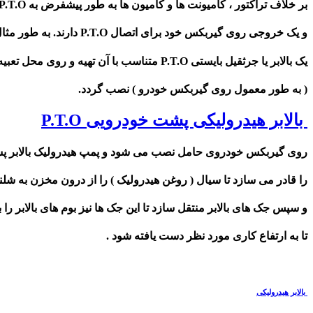
بر خلاف تراکتور ، کامیونت ها و کامیون ها به طور پیشفرض به P.T.O مجهز نیستند
و یک خروجی روی گیربکس خود برای اتصال P.T.O دارند. به طور مثال برای به جریان انداختن مدار هیدرولیک
یک بالابر یا جرثقیل بایستی P.T.O متناسب با آن تهیه و روی محل تعبیه شده برای نصب آن
( به طور معمول روی گیربکس خودرو ) نصب گردد.
بالابر هیدرولیکی پشت خودرویی P.T.O
روی گیربکس خودروی حامل نصب می شود و پمپ هیدرولیک بالابر 
را قادر می سازد تا سیال ( روغن هیدرولیک ) را از درون مخزن به شلن
و سپس جک های بالابر منتقل سازد تا این جک ها نیز بوم های بالابر را با
تا به ارتفاع کاری مورد نظر دست یافته شود .
بالابر هیدرولیکی