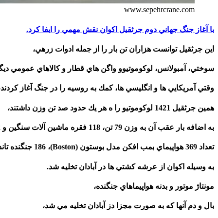
www.sepehrcrane.com
با آغاز جنگ جهاني دوم جرثقيل اكوان نقش مهمي را ايفا كرد.
اين جرثقيل توانست هزاران تن بار را از جمله ادوات زرهي،
سوختي، آمبولانس، لوكوموتيوو واگن هاي قطار و كالاهاي عمومي ديگر 
وقتي آمريكايي ها و انگليسي ها، كمك به روسيه را در جنگ آغاز كردند،
همين جرثقيل 1421 لوكوموتيو را ه هر يك حدود صد تن وزن داشتند،
به اضافه بار عقب آن به وزن 79 تن، 118 فقره ماشين آلات سنگين و 342 تانك را جابجا كرد.
تعداد 369 هواپيماي بمب افكن مدل بوستون (Boston)، 186 جنگنده تاندر بولت (Thunder Bolt)
به وسيله اكوان از عرشه كشتي ها در آبادان تخليه شد.
مونتاژ موتور و بدنه هواپيماهاي جنگنده،
بال و دم آنها كه به صورت مجزا دز آبادان تخليه مي شد،