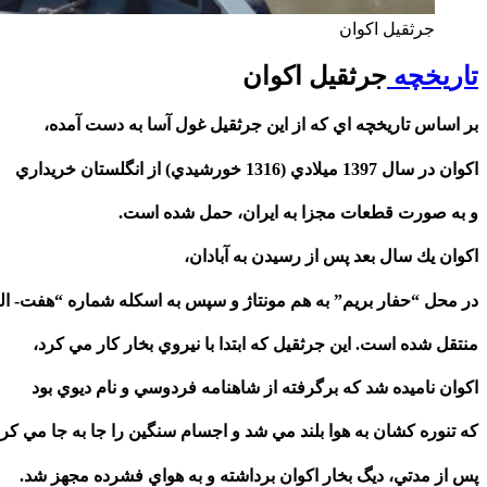
جرثقيل اكوان
تاريخچه
جرثقيل اكوان
بر اساس تاريخچه اي كه از اين جرثقيل غول آسا به دست آمده،
اكوان در سال 1397 ميلادي (1316 خورشيدي) از انگلستان خريداري
و به صورت قطعات مجزا به ايران، حمل شده است.
اكوان يك سال بعد پس از رسيدن به آبادان،
در محل “حفار بريم” به هم مونتاژ و سپس به اسكله شماره “هفت- ا
منتقل شده است. اين جرثقيل كه ابتدا با نيروي بخار كار مي كرد،
اكوان ناميده شد كه برگرفته از شاهنامه فردوسي و نام ديوي بود
كه تنوره كشان به هوا بلند مي شد و اجسام سنگين را جا به جا مي كرد
پس از مدتي، ديگ بخار اكوان برداشته و به هواي فشرده مجهز شد.