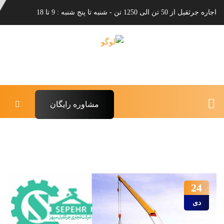
اجاره جرثقیل از 50 تن الی 1250 تن - شنبه تا پنج شنبه : 9 تا 18
مشاوره رایگان
24
دی