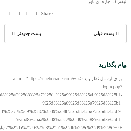
ليفتراک اجاره اي تاور
Share :
پست قبلی
پست جدیدتر
پیام بگذارید
برای ارسال نظر باید <a href=“https://sepehrcrane.com/wp-
login.php?
%25d8%25af%25d8%25a7%25da%25a9%25d8%25ab%25d8%25b1-
%25d8%25a8%25d8%25a7%25d8%25b1-
8%25a7%25d9%2586%25d9%2588%25d8%25a7%25d8%25b9-
%25d8%25aa%25d8%25a7%25d9%2588%25d8%25b1-
5a9%25d8%25b1%25db%258c%25d9%2586%2F