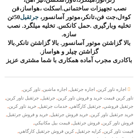
نصب تجهیزات ساختمانی.اسکلت ،هواساز،فن
کوءل،جت فن،تانکر،موتور آسانسور،
جرثقیل
50تن
تخلیه وبارگیری .حمل کانکس. تخلیه میلگرد. نصب
سازه.
بالا گزاشتن موتور آسانسور. بالا گزاشتن تانکر.بالا
گزاشتن چیلر و هواساز.
باکادری مجرب آماده همکاری با شما مشتری عزیز
,
,
,
,
اجاره تاور کرين
اجاره جرثقيل
اجاره ماشين
تاور کرين
,
,
,
تاور کرين قيمت خريد و فروش تاور کرين
جرثقيل
جرثقيل تاور کرين
,
,
,
,
جرثقيل فروشي
جرثقيل کارگاهي
خدمات جرثقيل
خريد تاور کرين
,
,
,
خريد جرثقيل تاور كرين
خريد فروش جرثقيل
خريد و فروش جرثقيل
,
,
,
فروش تاور کرين
فروش جرثقيل
قيمت بيل مکانيکي
,
,
,
قيمت تاور کرين
کرايه جرثقيل
کرين فروش جرثقيل کارگاهي