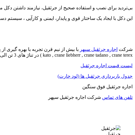
بی‌تردید برای نصب و استفاده صحیح از جرثقیل، نیازمند داشتن دکل 
این دکل با ایجاد یک ساختار قوی و پایدار، ایمنی و کارآیی ، سیستم د
شرکت
اجاره جرثقیل سپهر
kato , crane liebherr , crane tadano , crane terex ) در تناژ های 3 تن الی 1250 تن به صورت اجاره جرثقیل روزانه و ماهانه به شما متقاضیان عزیز می باشد.
لیست قیمت اجاره جرثقیل
جدول باربرداری جرثقیل ها (لود چارت)
اجاره جرثقیل فوق سنگین
تلفن های تماس
شرکت اجاره جرثقیل سپهر
جرثقیل