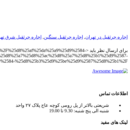
اجاره جرثقيل در تهران
,
اجاره جرثقيل سنگين
,
اجاره جرثقيل شرق تهر
برای ارسال نظر باید <8%25af%25da%25a9%25d9%2584
25d8%25a7%25d8%25ac%25d8%25a7%25d8%25b1%25d9%2587-
b%258c%25d9%2584-%25d8%25b3%25d9%25be%25d9%2587%25d8%25b1%2F
crane tadano , crane terex ) به صورت اجاره جرثقیل روزانه و ماهانه به شما عزیزان می باشد.
اطلاعات تماس
شریعتی بالاتر از پل رومی کوچه عاج پلاک ۲۷ واحد
شنبه الی پنج شنبه: 9.30 تا 19.00
لینک های مفید