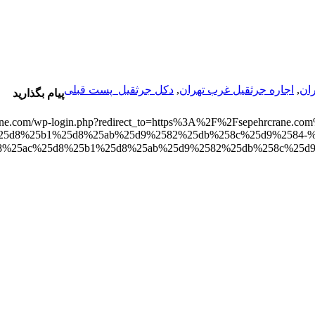
ان
,
اجاره جرثقيل غرب تهران
,
دکل جرثقیل
پست قبلی
پیام بگذارید
rane.com/wp-login.php?redirect_to=https%3A%2F%2Fsepehrcrane.com%2F%25d
25d8%25b1%25d8%25ab%25d9%2582%25db%258c%25d9%2584-%
%25d8%25ac%25d8%25b1%25d8%25ab%25d9%2582%25d”>وارد سیستم شوید