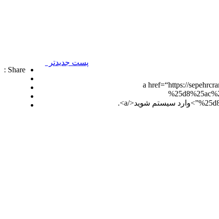
پست جدیدتر
Share :
a href=“https://sepehrc-
%25d8%25ac%
</a>.
شرکت تجاری جرثقیل سپهر با بهره گیری از پرسنلی مجرب و فنی و دارای ایزو و استاندار های لازم و همچنین دستگاه های روز دنیا ، آماده اجاره بهترین جرثقیل ها ( crane grove , crane kato , crane liebherr ,