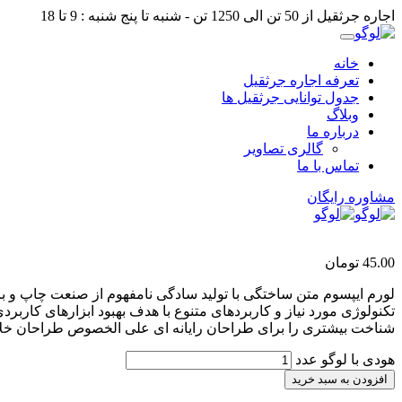
اجاره جرثقیل از 50 تن الی 1250 تن - شنبه تا پنج شنبه : 9 تا 18
خانه
تعرفه اجاره جرثقیل
جدول توانایی جرثقیل ها
وبلاگ
درباره ما
گالری تصاویر
تماس با ما
مشاوره رایگان
45.00
تومان
لورم ایپسوم متن ساختگی با تولید سادگی نامفهوم از صنعت چاپ و با
تکنولوژی مورد نیاز و کاربردهای متنوع با هدف بهبود ابزارهای کارب
شناخت بیشتری را برای طراحان رایانه ای علی الخصوص طراحان خلاق
هودی با لوگو عدد
افزودن به سبد خرید