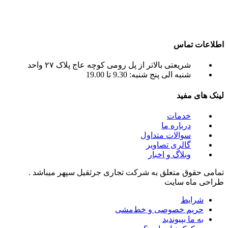
آماده اجاره بهترین جرثقیل ها ( crane grove , crane kato , crane
liebherr , crane tadano , crane terex ) به صورت اجاره جرثقیل
روزانه و ماهانه به شما عزیزان می باشد.
اطلاعات تماس
شریعتی بالاتر از پل رومی کوچه عاج پلاک ۲۷ واحد
شنبه الی پنج شنبه: 9.30 تا 19.00
لینک های مفید
خدمات
درباره ما
سوالات متداول
گالری تصاویر
وبلاگ و اخبار
تمامی حقوق متعلق به شرکت تجاری جرثقیل سپهر میباشد .
طراحی ماه سایت
شرایط
حریم خصوصی و خط‌مشی
به ما بپیوندید