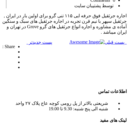
0 Comments
توسط پشتیبان سایت
اجاره جرثقیل فوق حرفه ایی ۱۱۵ تنی گرو برای اولین بار در ایران ,
جرثقیل سپهر با نیم قرن تجربه در اجاره جرثقیل های سبک و سنگین
آماده ی مشاوره و اجاره انواع جرثقیل های گرو Grove در تهران و
ایران میباشد .
پست قبلی
پست جدیدتر
Share :
شرکت تجاری جرثقیل سپهر
با بهره گیری از پرسنلی مجرب و فنی و دارای ایزو و
استاندار های لازم و همچنین دستگاه های روز دنیا ،
آماده اجاره بهترین جرثقیل ها ( crane grove , crane
kato , crane liebherr , crane tadano , crane terex )
به صورت اجاره جرثقیل روزانه و ماهانه به شما
عزیزان می باشد.
اطلاعات تماس
شریعتی بالاتر از پل رومی کوچه عاج پلاک ۲۷ واحد
شنبه الی پنج شنبه: 9.30 تا 19.00
لینک های مفید