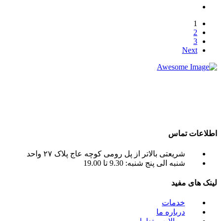
1
2
3
Next
شرکت تجاری جرثقیل سپهر با بهره گیری از پرسنلی مجرب و فنی
و دارای ایزو و استاندار های لازم و همچنین دستگاه های روز دنیا ،
آماده اجاره بهترین جرثقیل ها ( crane grove , crane kato , crane
liebherr , crane tadano , crane terex ) به صورت اجاره جرثقیل
روزانه و ماهانه به شما عزیزان می باشد.
اطلاعات تماس
شریعتی بالاتر از پل رومی کوچه عاج پلاک ۲۷ واحد
شنبه الی پنج شنبه: 9.30 تا 19.00
لینک های مفید
خدمات
درباره ما