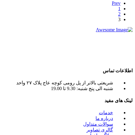
Prev
1
2
3
شرکت تجاری جرثقیل سپهر با بهره گیری از پرسنلی مجرب و فنی
و دارای ایزو و استاندار های لازم و همچنین دستگاه های روز دنیا ،
آماده اجاره بهترین جرثقیل ها ( crane grove , crane kato , crane
liebherr , crane tadano , crane terex ) به صورت اجاره جرثقیل
روزانه و ماهانه به شما عزیزان می باشد.
اطلاعات تماس
شریعتی بالاتر از پل رومی کوچه عاج پلاک ۲۷ واحد
شنبه الی پنج شنبه: 9.30 تا 19.00
لینک های مفید
خدمات
درباره ما
سوالات متداول
گالری تصاویر