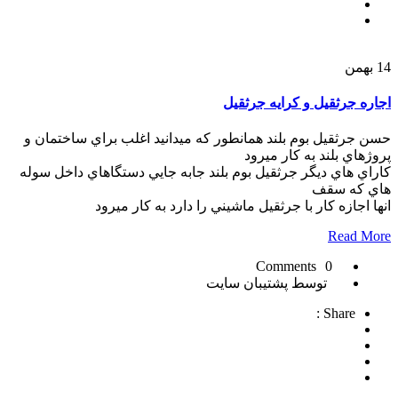
14
بهمن
اجاره جرثقيل و کرايه جرثقيل
حسن جرثقيل بوم بلند همانطور که ميدانيد اغلب براي ساختمان و
پروژهاي بلند به کار ميرود
کاراي هاي ديگر جرثقيل بوم بلند جابه جايي دستگاهاي داخل سوله
هاي که سقف
انها اجازه کار با جرثقيل ماشيني را دارد به کار ميرود
Read More
0 Comments
توسط پشتیبان سایت
Share :