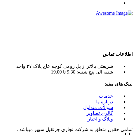
شرکت تجاری جرثقیل سپهر با بهره گیری از پرسنلی مجرب و فنی
و دارای ایزو و استاندار های لازم و همچنین دستگاه های روز دنیا ،
آماده اجاره بهترین جرثقیل ها ( crane grove , crane kato , crane
liebherr , crane tadano , crane terex ) به صورت اجاره جرثقیل
روزانه و ماهانه به شما عزیزان می باشد.
اطلاعات تماس
شریعتی بالاتر از پل رومی کوچه عاج پلاک ۲۷ واحد
شنبه الی پنج شنبه: 9.30 تا 19.00
لینک های مفید
خدمات
درباره ما
سوالات متداول
گالری تصاویر
وبلاگ و اخبار
تمامی حقوق متعلق به شرکت تجاری جرثقیل سپهر میباشد .