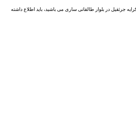
ایه جرثقیل در بلوار طالقانی ساری می باشید، باید اطلاع داشته
شرکت تجاری جرثقیل سپهر با بهره گیری از پرسنلی مجرب و فنی و دارای ایزو و استاندار های لازم و همچنین دستگاه های روز دنیا ، آماده اجاره بهترین جرثقیل ها ( crane grove , crane kato , crane liebherr ,