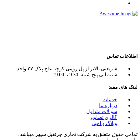
شرکت تجاری جرثقیل سپهر با بهره گیری از پرسنلی مجرب و فنی
و دارای ایزو و استاندار های لازم و همچنین دستگاه های روز دنیا ،
آماده اجاره بهترین جرثقیل ها ( crane grove , crane kato , crane
liebherr , crane tadano , crane terex ) به صورت اجاره جرثقیل
روزانه و ماهانه به شما عزیزان می باشد.
اطلاعات تماس
شریعتی بالاتر از پل رومی کوچه عاج پلاک ۲۷ واحد
شنبه الی پنج شنبه: 9.30 تا 19.00
لینک های مفید
خدمات
درباره ما
سوالات متداول
گالری تصاویر
وبلاگ و اخبار
تمامی حقوق متعلق به شرکت تجاری جرثقیل سپهر میباشد .