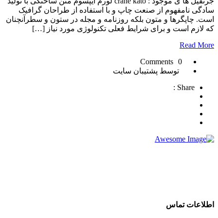
جرثقیل ها ی موجود : crane kato لورم ایپسوم متن ساختگی با تولید
سادگی نامفهوم از صنعت چاپ و با استفاده از طراحان گرافیک
است. چاپگرها و متون بلکه روزنامه و مجله در ستون و سطرآنچنان
که لازم است و برای شرایط فعلی تکنولوژی مورد نیاز […]
Read More
0 Comments
توسط پشتیبان سایت
Share :
شرکت تجاری جرثقیل سپهر با بهره گیری از پرسنلی مجرب و فنی
و دارای ایزو و استاندار های لازم و همچنین دستگاه های روز دنیا ،
آماده اجاره بهترین جرثقیل ها ( crane grove , crane kato , crane
liebherr , crane tadano , crane terex ) به صورت اجاره جرثقیل
روزانه و ماهانه به شما عزیزان می باشد.
اطلاعات تماس