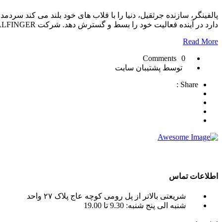
پالفینگر، سازنده جرثقیل، دنیا را با قلاب های خود بلند می کند سرد
دارد در آینده فعالیت خود را بسط و گسترش دهد. شرکت PALFINGER که در سال 1932 تاسیس شده است […]
Read More
0 Comments
توسط پشتیبان سایت
Share :
crane tadano , crane terex ) به صورت اجاره جرثقیل روزانه و ماهانه به شما عزیزان می باشد.
اطلاعات تماس
شریعتی بالاتر از پل رومی کوچه عاج پلاک ۲۷ واحد
شنبه الی پنج شنبه: 9.30 تا 19.00