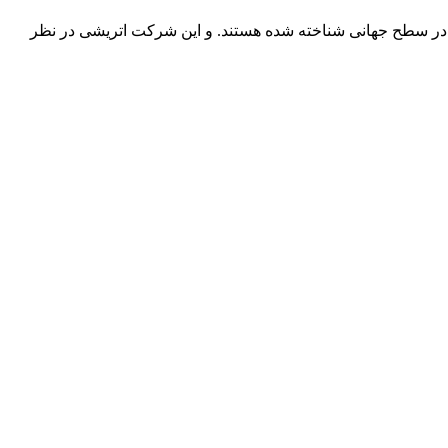
نان در سطح جهانی شناخته شده هستند. و این شرکت اتریشی در نظر
شرکت تجاری جرثقیل سپهر با بهره گیری از پرسنلی مجرب و فنی و دارای ایزو و استاندار های لازم و همچنین دستگاه های روز دنیا ، آماده اجاره بهترین جرثقیل ها ( crane grove , crane kato , crane liebherr ,