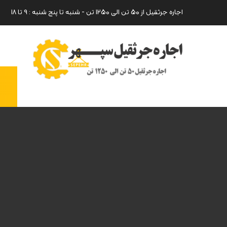
اجاره جرثقیل از 50 تن الی 1250 تن - شنبه تا پنج شنبه : 9 تا 18