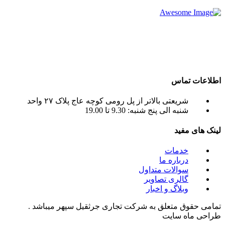
شرکت تجاری جرثقیل سپهر با بهره گیری از پرسنلی مجرب و فنی
و دارای ایزو و استاندار های لازم و همچنین دستگاه های روز دنیا ،
آماده اجاره بهترین جرثقیل ها ( crane grove , crane kato , crane
liebherr , crane tadano , crane terex ) به صورت اجاره جرثقیل
روزانه و ماهانه به شما عزیزان می باشد.
اطلاعات تماس
شریعتی بالاتر از پل رومی کوچه عاج پلاک ۲۷ واحد
شنبه الی پنج شنبه: 9.30 تا 19.00
لینک های مفید
خدمات
درباره ما
سوالات متداول
گالری تصاویر
وبلاگ و اخبار
تمامی حقوق متعلق به شرکت تجاری جرثقیل سپهر میباشد .
طراحی ماه سایت