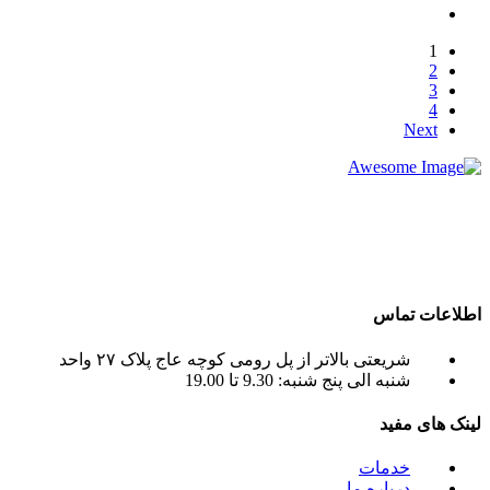
1
2
3
4
Next
شرکت تجاری جرثقیل سپهر با بهره گیری از پرسنلی مجرب و فنی
و دارای ایزو و استاندار های لازم و همچنین دستگاه های روز دنیا ،
آماده اجاره بهترین جرثقیل ها ( crane grove , crane kato , crane
liebherr , crane tadano , crane terex ) به صورت اجاره جرثقیل
روزانه و ماهانه به شما عزیزان می باشد.
اطلاعات تماس
شریعتی بالاتر از پل رومی کوچه عاج پلاک ۲۷ واحد
شنبه الی پنج شنبه: 9.30 تا 19.00
لینک های مفید
خدمات
درباره ما