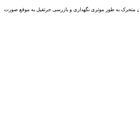
ای متحرک به طور موثری نگهداری و بازرسی جرثقیل به موقع صورت
شرکت تجاری جرثقیل سپهر با بهره گیری از پرسنلی مجرب و فنی و دارای ایزو و استاندار های لازم و همچنین دستگاه های روز دنیا ، آماده اجاره بهترین جرثقیل ها ( crane grove , crane kato , crane liebherr ,