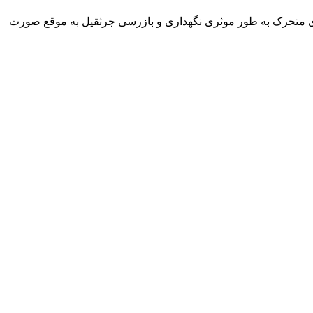
ای متحرک به طور موثری نگهداری و بازرسی جرثقیل به موقع صورت
شرکت تجاری جرثقیل سپهر با بهره گیری از پرسنلی مجرب و فنی و دارای ایزو و استاندار های لازم و همچنین دستگاه های روز دنیا ، آماده اجاره بهترین جرثقیل ها ( crane grove , crane kato , crane liebherr ,