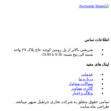
شرکت تجاری جرثقیل سپهر با بهره گیری از پرسنلی مجرب و فنی
و دارای ایزو و استاندار های لازم و همچنین دستگاه های روز دنیا ،
آماده اجاره بهترین جرثقیل ها ( crane grove , crane kato , crane
liebherr , crane tadano , crane terex ) به صورت اجاره جرثقیل
روزانه و ماهانه به شما عزیزان می باشد.
اطلاعات تماس
شریعتی بالاتر از پل رومی کوچه عاج پلاک ۲۷ واحد
شنبه الی پنج شنبه: 9.30 تا 19.00
لینک های مفید
خدمات
درباره ما
سوالات متداول
گالری تصاویر
وبلاگ و اخبار
تمامی حقوق متعلق به شرکت تجاری جرثقیل سپهر میباشد .
طراحی ماه سایت