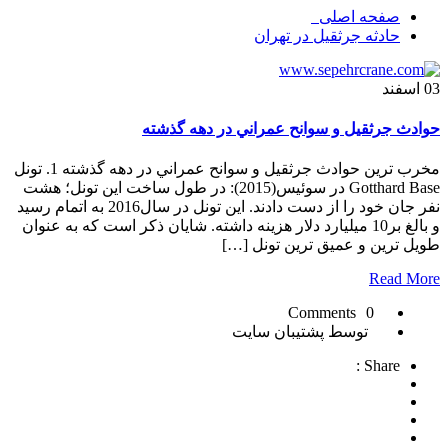
صفحه اصلی
حادثه جرثقیل در تهران
03
اسفند
حوادث جرثقيل و سوانح عمراني در دهه گذشته
مخرب ترين حوادث جرثقيل و سوانح عمراني در دهه گذشته 1. تونل
Gotthard Base در سوئيس(2015): در طول ساخت اين تونل؛ هشت
نفر جان خود را از دست دادند. اين تونل در سال2016 به اتمام رسيد
و بالغ بر10 ميليارد دلار هزينه داشته. شايان ذکر است که به عنوان
طويل ترين و عميق ترين تونل […]
Read More
0 Comments
توسط پشتیبان سایت
Share :