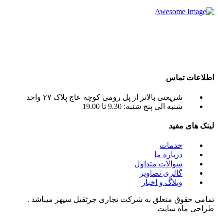
شرکت تجاری جرثقیل سپهر با بهره گیری از پرسنلی مجرب و فنی
و دارای ایزو و استاندار های لازم و همچنین دستگاه های روز دنیا ،
آماده اجاره بهترین جرثقیل ها ( crane grove , crane kato , crane
liebherr , crane tadano , crane terex ) به صورت اجاره جرثقیل
روزانه و ماهانه به شما عزیزان می باشد.
اطلاعات تماس
شریعتی بالاتر از پل رومی کوچه عاج پلاک ۲۷ واحد
شنبه الی پنج شنبه: 9.30 تا 19.00
لینک های مفید
خدمات
درباره ما
سوالات متداول
گالری تصاویر
وبلاگ و اخبار
تمامی حقوق متعلق به شرکت تجاری جرثقیل سپهر میباشد .
طراحی ماه سایت