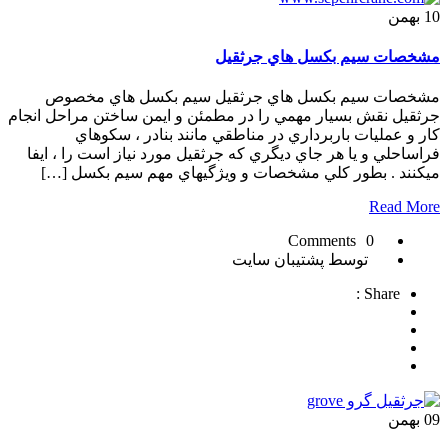
10
بهمن
مشخصات سيم بکسل هاي جرثقيل
مشخصات سيم بکسل هاي جرثقيل سيم بکسل هاي مخصوص
جرثقيل نقش بسيار مهمي را در مطمئن و ايمن ساختن مراحل انجام
کار و عمليات باربرداري در مناطقي مانند بنادر ، سکوهاي
فراساحلي و يا هر جاي ديگري که جرثقيل مورد نياز است را ، ايفا
ميکنند . بطور کلي مشخصات و ويژگيهاي مهم سيم بکسل […]
Read More
0 Comments
توسط پشتیبان سایت
Share :
09
بهمن