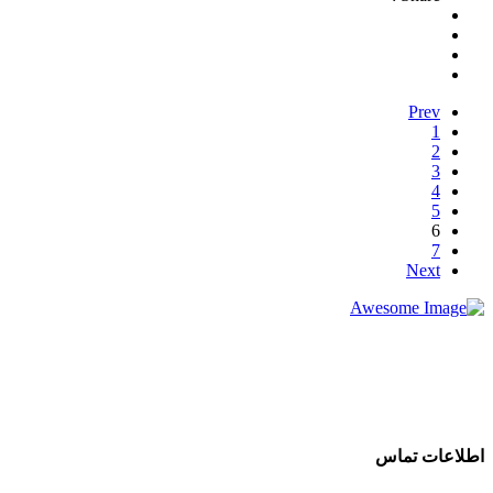
Prev
1
2
3
4
5
6
7
Next
شرکت تجاری جرثقیل سپهر با بهره گیری از پرسنلی مجرب و فنی
و دارای ایزو و استاندار های لازم و همچنین دستگاه های روز دنیا ،
آماده اجاره بهترین جرثقیل ها ( crane grove , crane kato , crane
liebherr , crane tadano , crane terex ) به صورت اجاره جرثقیل
روزانه و ماهانه به شما عزیزان می باشد.
اطلاعات تماس