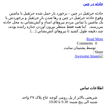
حادثه در چین
حادثه جرثقيل در چين – برخورد بار حمل شده جرثقیل با ماشين
وقوع حادثه جرثقيل در چين و رها شدن بار جرثقيل و برخوردش با
يک ماشين با تماس مردم نيروهاي امداد و آتش‌نشاني به محل حادثه
مي‌رسند، اما همه فقط منتظر بيرون آوردن جنازه راننده بودند،
چند دقيقه طول کشيد تا نيروهاي آتش‌نشاني […]
Read More
0 Comments
توسط پشتیبان سایت
Share :
شرکت تجاری جرثقیل سپهر با بهره گیری از پرسنلی مجرب و فنی
و دارای ایزو و استاندار های لازم و همچنین دستگاه های روز دنیا ،
آماده اجاره بهترین جرثقیل ها ( crane grove , crane kato , crane
liebherr , crane tadano , crane terex ) به صورت اجاره جرثقیل
روزانه و ماهانه به شما عزیزان می باشد.
اطلاعات تماس
شریعتی بالاتر از پل رومی کوچه عاج پلاک ۲۷ واحد
شنبه الی پنج شنبه: 9.30 تا 19.00