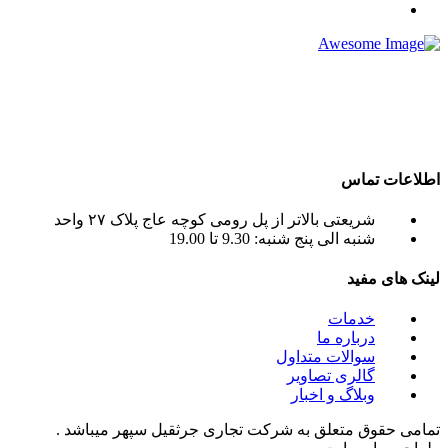
شرکت تجاری جرثقیل سپهر با بهره گیری از پرسنلی مجرب و فنی
و دارای ایزو و استاندار های لازم و همچنین دستگاه های روز دنیا ،
آماده اجاره بهترین جرثقیل ها ( crane grove , crane kato , crane
liebherr , crane tadano , crane terex ) به صورت اجاره جرثقیل
روزانه و ماهانه به شما عزیزان می باشد.
اطلاعات تماس
شریعتی بالاتر از پل رومی کوچه عاج پلاک ۲۷ واحد
شنبه الی پنج شنبه: 9.30 تا 19.00
لینک های مفید
خدمات
درباره ما
سوالات متداول
گالری تصاویر
وبلاگ و اخبار
تمامی حقوق متعلق به شرکت تجاری جرثقیل سپهر میباشد .