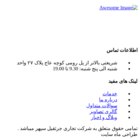
شرکت تجاری جرثقیل سپهر با بهره گیری از پرسنلی مجرب و فنی
و دارای ایزو و استاندار های لازم و همچنین دستگاه های روز دنیا ،
آماده اجاره بهترین جرثقیل ها ( crane grove , crane kato , crane
liebherr , crane tadano , crane terex ) به صورت اجاره جرثقیل
روزانه و ماهانه به شما عزیزان می باشد.
اطلاعات تماس
شریعتی بالاتر از پل رومی کوچه عاج پلاک ۲۷ واحد
شنبه الی پنج شنبه: 9.30 تا 19.00
لینک های مفید
خدمات
درباره ما
سوالات متداول
گالری تصاویر
وبلاگ و اخبار
تمامی حقوق متعلق به شرکت تجاری جرثقیل سپهر میباشد .
طراحی ماه سایت