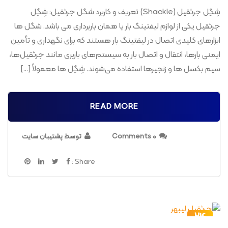
شِگِل جرثقیل (Shackle) تعریف و کاربرد شگل جرثقیل: شِگِل
جرثقیل یکی از لوازم لیفتینگ بار یا همان باربرداری می باشد. شگل ها
ابزارهای کلیدی اتصال در لیفتینگ بار هستند که برای نگهداری و تأمین
ایمنی بارها، انتقال و اتصال بار به سیستم‌های باربری مانند جرثقیل‌ها،
سیم‌ بکسل ها و زنجیرها استفاده می‌شوند. شِگِل ها معمولاً […]
READ MORE
0 Comments
توسط پشتیبان سایت
Share :
24