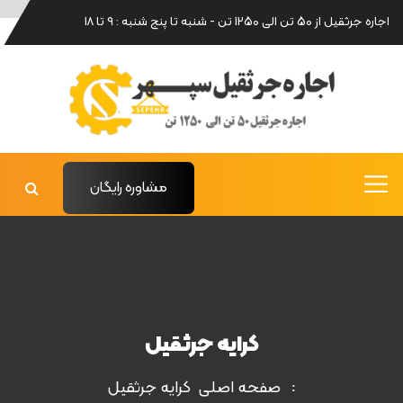
اجاره جرثقیل از 50 تن الی 1250 تن - شنبه تا پنج شنبه : 9 تا 18
مشاوره رایگان
کرايه جرثقيل
صفحه اصلی
کرايه جرثقيل