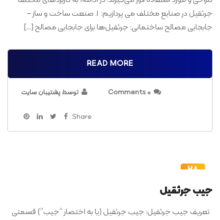
طراحی و مورد استفاده قرار می‌گیرند. در ادامه، به کاربردهای مختلف
جرثقیل در صنایع مختلف می پردازیم: 1. صنعت ساخت و ساز –
جابجایی مصالح ساختمانی: جرثقیل‌ها برای جابجایی مصالح […]
READ MORE
0 Comments
توسط پشتیبان سایت
Share :
28
مرداد
جیب جرثقیل
تعریف جیب جرثقیل: جیب جرثقیل (یا به اختصار “جیب”) قسمتی