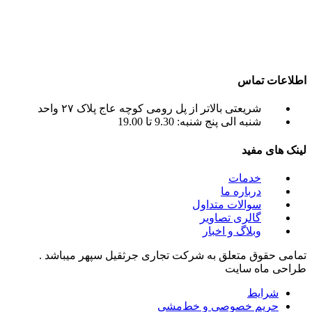
و دارای ایزو و استاندار های لازم و همچنین دستگاه های روز دنیا ،
آماده اجاره بهترین جرثقیل ها ( crane grove , crane kato , crane
liebherr , crane tadano , crane terex ) به صورت اجاره جرثقیل
روزانه و ماهانه به شما عزیزان می باشد.
اطلاعات تماس
شریعتی بالاتر از پل رومی کوچه عاج پلاک ۲۷ واحد
شنبه الی پنج شنبه: 9.30 تا 19.00
لینک های مفید
خدمات
درباره ما
سوالات متداول
گالری تصاویر
وبلاگ و اخبار
تمامی حقوق متعلق به شرکت تجاری جرثقیل سپهر میباشد .
طراحی ماه سایت
شرایط
حریم خصوصی و خط‌مشی