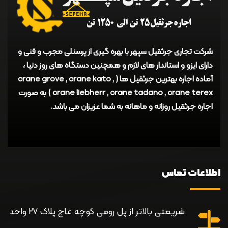
شرکت تجاری جرثقیل سپهر با بهره گیری از پرسنلی مجرب و فنی و
دارای ایزو و استاندار های لازم و همچنین دستگاه های روز دنیا ،
آماده اجاره بهترین جرثقیل ها ( crane grove , crane kato ,
crane liebherr , crane tadano , crane terex ) به صورت
اجاره جرثقیل روزانه و ماهانه به شما عزیزان می باشد.
اطلاعات تماس
شریعتی بالاتر از پل رومی کوچه عاج پلاک ۲۷ واحد