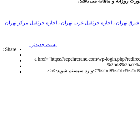
 شرق تهران
،
اجاره جرثقيل غرب تهران
،
اجاره جرثقيل مركز تهران
پست جدیدتر
Share :
a href=“https://sepehrcrane.com/wp-login.php?redi-
%25d8%25a7%
د سیستم شوید</a>.
شرکت تجاری جرثقیل سپهر با بهره گیری از پرسنلی مجرب و فنی و دارای ایزو و استاندار های لازم و همچنین دستگاه های روز دنیا ، آماده اجاره بهترین جرثقیل ها ( crane grove , crane kato , crane liebherr ,