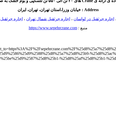
شک به صورت روزانه و ماهانه می باشد.
Address : خیابان وزرا،استان تهران، تهران، ایران
اجاره جرثقيل در لواسان
،
اجاره جرثقيل شمال تهران
،
اجاره جرثقيل
منبع :
https://www.sepehrcrane.com
rect_to=https%3A%2F%2Fsepehrcrane.com%2F%25d8%25a7%25d8%25ac%25d8%
25d9%2586%25d9%2588%25d8%25a7%25d8%25b9-%25d8%25ac%
%25d8%25b3%25d9%25be%25d9%2587%25d8%25b1-%25d8%25af%25d8”>وار