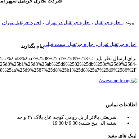
شرکت تجاری جرثقیل سپهر آماده ی ارائه ی Crane های ۲۰ تن الی ۵۵۰ تن تلسکپی و بوم خ
پیوند :
اجاره جرثقیل
،
اجاره جرثقيل در تهران
،
اجاره جرثقيل تهران
،
اجاره جرثقيل تهران
,
اجاره جرثقیل
پست قبلی
پیام بگذارید
برای ارسال نظر باید <25a7%25d8%25b1%25d9%2587
25d8%25b1%25d8%25ab%25d9%2582%25db%258c%25d9%2584-
%25b1-%25d8%25aa%25d9%2587%25d8%25b1%25d8%25a7%25d9%2586%2F
crane tadano , crane terex ) به صورت اجاره جرثقیل روزانه و ماهانه به شما عزیزان می باشد.
اطلاعات تماس
شریعتی بالاتر از پل رومی کوچه عاج پلاک ۲۷ واحد
شنبه الی پنج شنبه: 9.30 تا 19.00
لینک های مفید