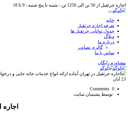
اجاره جرثقیل از 50 تن الی 1250 تن - شنبه تا پنج شنبه : 9 تا 18
خانه
تعرفه اجاره جرثقیل
جدول توانایی جرثقیل ها
وبلاگ
درباره ما
گالری تصاویر
تماس با ما
مشاوره رایگان
23
آبان
0 Comments
توسط پشتیبان سایت
اجاره ا