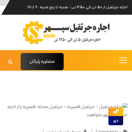
اجاره جرثقیل از 50 تن الی 1250 تن - شنبه تا پنج شنبه : 9 تا 18
مشاوره رایگان
02
دی
0 Comments
توسط پشتیبان سایت