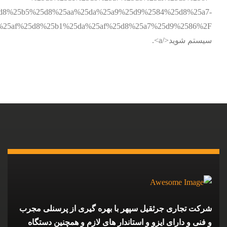
d8%25b5%25d8%25aa%25da%25a9%25d9%2584%25d8%25a7-
سیستم شوید</a>.
شرکت تجاری جرثقیل سپهر با بهره گیری از پرسنلی مجرب
و فنی و دارای ایزو و استاندار های لازم و همچنین دستگاه