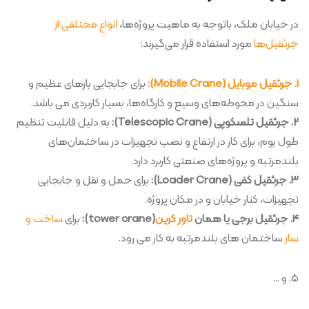
در خیابان ملک، باتوجه به ماهیت پروژه‌ها،
انواع مختلفی از
جرثقیل‌ها
مورد استفاده قرار می‌گیرند:
1. جرثقیل موبایل (Mobile Crane):
برای جابجایی بارهای عظیم و
سنگین در محوطه‌های وسیع و کارگاه‌ها، بسیار کاربردی می باشد.
2. جرثقیل تلسکوپی (Telescopic Crane):
به دلیل قابلیت تنظیم
طول بوم، برای کار در ارتفاع و نصب تجهیزات در ساختمان‌های
بلندمرتبه و پروژه‌های صنعتی کاربرد دارد.
3. جرثقیل کفی (Loader Crane):
برای حمل و نقل و جابجایی
تجهیزات، کنار خیابان و در مکان پروژه.
4. جرثقیل برجی یا همان
تاور کرین
(tower crane):
برای
ساخت و
ساز
ساختمان های بلندمرتبه به کار می رود.
5. و …