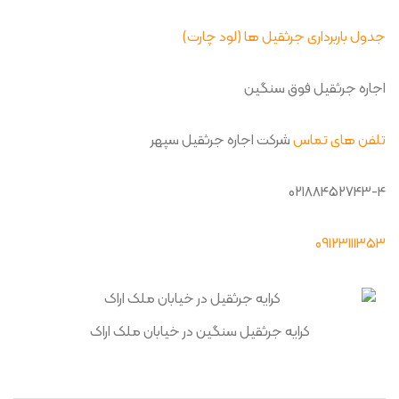
جدول باربرداری جرثقیل ها (لود چارت)
اجاره جرثقیل فوق سنگین
تلفن های تماس
شرکت اجاره جرثقیل سپهر
02188452743-4
09123111353
کرایه جرثقیل سنگین در خیابان ملک اراک