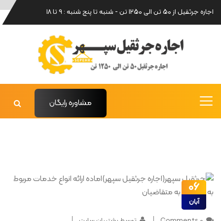
اجاره جرثقیل از 50 تن الی 1250 تن - شنبه تا پنج شنبه : 9 تا 18
مشاوره رایگان
06
آبان
0 Comments
توسط پشتیبان سایت