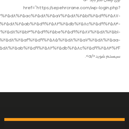
برای ارسال نظر باید <a
href=“https://sepehrcrane.com/wp-login.php?
5a7%25d8%25ac%25d8%25a7%25d8%25b1%25d9%2587-
1%25d8%25ab%25d9%2582%25db%258c%25d9%2584-
%25d8%25b3%25d9%25be%25d9%2587%25d8%25b1-
%25d8%25af%25d9%2585%25d8%25a7%25d8%25aa-
سیستم شوید</a>.