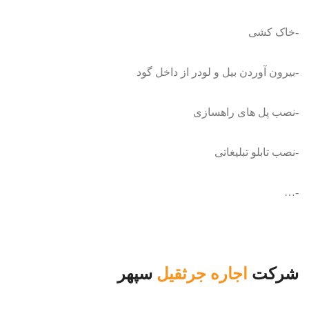
-خاک کشی
-بیرون آوردن بیل و لودر از داخل گود
-نصب پل های راهسازی
-نصب تابلو تبلیغاتی
-…
شرکت
اجاره جرثقیل
سپهر