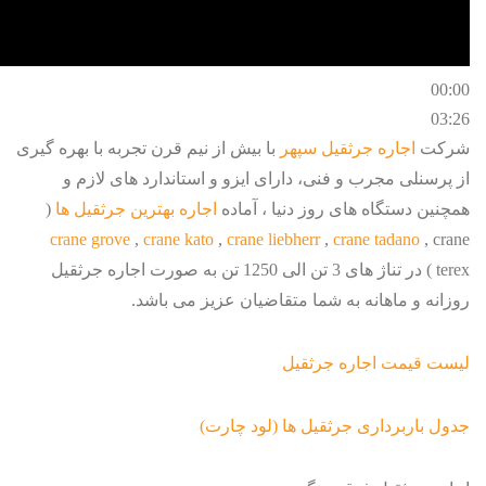
00:00
03:26
شرکت
اجاره جرثقیل سپهر
با بیش از نیم قرن تجربه با بهره گیری
از پرسنلی مجرب و فنی، دارای ایزو و استاندارد های لازم و
همچنین دستگاه های روز دنیا ، آماده
اجاره بهترین جرثقیل ها
(
crane grove
,
crane kato
,
crane liebherr
,
crane tadano
, crane
terex ) در تناژ های 3 تن الی 1250 تن به صورت اجاره جرثقیل
روزانه و ماهانه به شما متقاضیان عزیز می باشد.
لیست قیمت اجاره جرثقیل
جدول باربرداری جرثقیل ها (لود چارت)