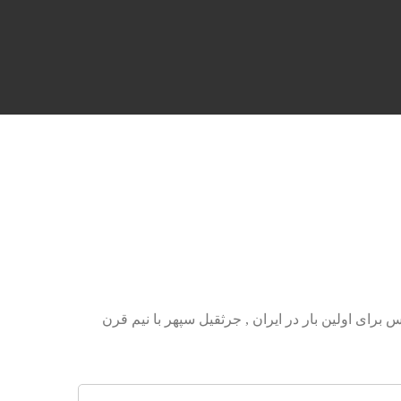
س Crane Terex ac 80 جرثقیل 8 تن ترکس Crane Terex ac 80 : اجاره جرثقیل فوق حرفه ایی 8 تنی ترکس برای اولین بار در ایران , جرثقیل سپهر با نیم قرن