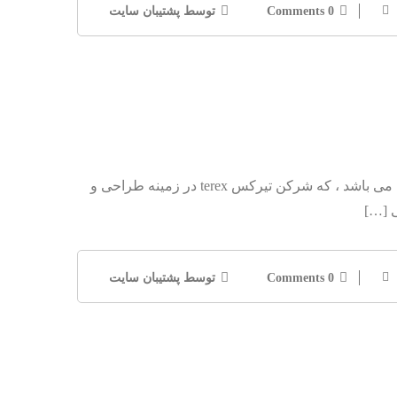
0 Comments
توسط پشتیبان سایت
شرکت تیرکس terex جرثقیل تیرکس Crane Terex : شرکت تیرکس ( terex ) یک شرکت سازنده ی ماشین آلات سنگین در آمریکا می باشد ، که شرکن تیرکس terex در زمینه طراحی و
ی […]
0 Comments
توسط پشتیبان سایت