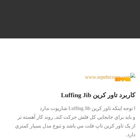
11
اسفند
کاربرد تاور کرين Luffing Jib
ا توجه اينکه تاور کرين Luffing Jib شاريوت ندارد
و بايد براي جابجايي کل فلش حرکت کند, روند کار آهسته تر
از يک تاور کرين تاپ فلت مي باشد و تنوع مدل بسيار کمتري
دارد.